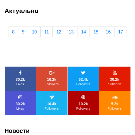
Актуально
8
9
10
11
12
13
14
15
16
17
30.2k
10.2k
62.4k
30.2k
Likes
Followers
Followers
Subscrib
30.2k
10.4k
10.2k
5.2k
Likes
Followers
Followers
Followers
Новости