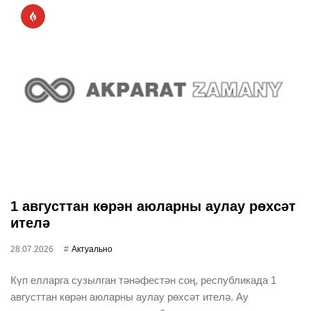
1 августтан көрән аюларны аулау рөхсәт
ителә
28.07.2026
Актуально
Күп елларга сузылган тәнәфестән соң, республикада 1
августтан көрән аюларны аулау рөхсәт ителә. Ау