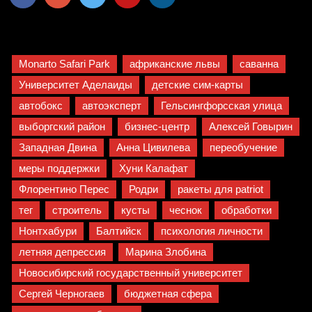
Monarto Safari Park
африканские львы
саванна
Университет Аделаиды
детские сим-карты
автобокс
автоэксперт
Гельсингфорсская улица
выборгский район
бизнес-центр
Алексей Говырин
Западная Двина
Анна Цивилева
переобучение
меры поддержки
Хуни Калафат
Флорентино Перес
Родри
ракеты для patriot
тег
строитель
кусты
чеснок
обработки
Нонтхабури
Балтийск
психология личности
летняя депрессия
Марина Злобина
Новосибирский государственный университет
Сергей Черногаев
бюджетная сфера