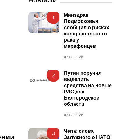
Новости
Минздрав
1
Подмосковья
сообщил о рисках
колоректального
рака у
марафонцев
07.08.2026
Путин поручил
2
выделить
средства на новые
РЛС для
Белгородской
области
07.08.2026
Чепа: слова
3
нии
Залужного о НАТО