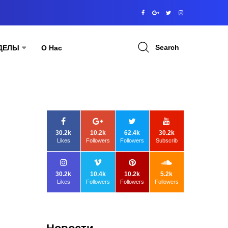
Search
ДЕЛЫ
О Нас
30.2k
10.2k
62.4k
30.2k
Likes
Followers
Followers
Subscrib
30.2k
10.4k
10.2k
5.2k
Likes
Followers
Followers
Followers