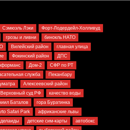
Сэмюэль Лэки
Форт-Лодердейл-Холливуд
грозы и ливни
бинокль НАТО
О
Вилейский район
главная улица
ие
Фокинский район
ДПС
рформанс
Дом-2
СФР по РТ
асательная служба
Пеканбару
уматра
Алексеевский район
Верховный суд РФ
качество воды
ниил Баталов
гора Буратинка
to Safari Park
африканские львы
Аделаиды
детские сим-карты
автобокс