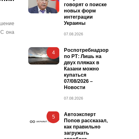
говорят о поиске
новых форм
интеграции
Украины
ешение
СС она
07.08.2026
Роспотребнадзор
4
по РТ: Лишь на
двух пляжах в
Казани можно
купаться
07/08/2026 –
Новости
07.08.2026
Автоэксперт
5
Попов рассказал,
как правильно
загружать