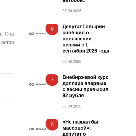
автобокс
07.08.2026
Депутат Говырин
6
сообщил о
и. Она
повышении
 остро
пенсий с 1
сентября 2026 года
07.08.2026
Внебиржевой курс
7
доллара впервые
с весны превысил
82 рубля
07.08.2026
«Не назвал бы
8
массовой»:
депутат о