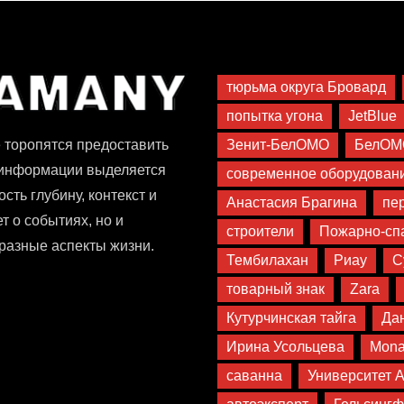
тюрьма округа Бровард
попытка угона
JetBlue
Зенит-БелОМО
БелОМ
 торопятся предоставить
 информации выделяется
современное оборудован
сть глубину, контекст и
Анастасия Брагина
пе
т о событиях, но и
строители
Пожарно-сп
разные аспекты жизни.
Тембилахан
Риау
С
товарный знак
Zara
Кутурчинская тайга
Да
Ирина Усольцева
Monar
саванна
Университет 