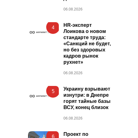
06.08.2026
HR-эксперт
4
Лоикова о новом
стандарте труда:
«Санкций не будет,
но без здоровых
кадров рынок
рухнет»
06.08.2026
Украину взрывают
5
изнутри: в Днепре
горят тайные базы
ВСУ, конец близок
06.08.2026
Проект по
6