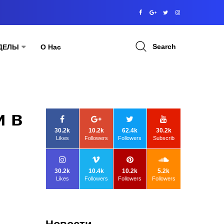
Search
ДЕЛЫ
О Нас
и в
30.2k
10.2k
62.4k
30.2k
Likes
Followers
Followers
Subscrib
30.2k
10.4k
10.2k
5.2k
Likes
Followers
Followers
Followers