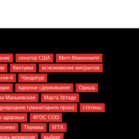
ание
сенатор США
Митч Макконнелл
ир
Кентукки
исчезновение мигрантов
Агни-4
Чандипур
ндии
ядерное сдерживание
Одиша
на Маньковская
Марта Уртадо
ународное гуманитарное право
статины
 здоровье
ФГОС СОО
осеево
Теремки
КГГА
ковь мормонов
выборг