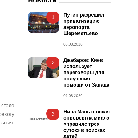
Новости
Путин разрешил
1
приватизацию
аэропорта
Шереметьево
06.08.2026
Джабаров: Киев
2
использует
переговоры для
получения
помощи от Запада
06.08.2026
 стало
Нина Маньковская
ревогу
3
опровергла миф о
рытия:
«правиле трех
суток» в поисках
детей