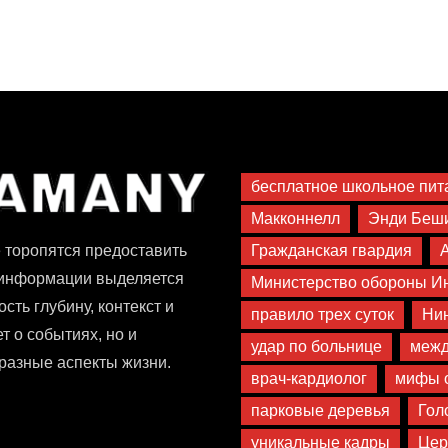
бесплатное школьное пит
Макконнелл
Энди Беш
Гражданская гвардия
 торопятся предоставить
 информации выделяется
Министерство обороны И
сть глубину, контекст и
правило трех суток
Ни
т о событиях, но и
удар по больнице
межд
разные аспекты жизни.
врач-кардиолог
мифы о
парковые деревья
Гол
уникальные кадры
Цер