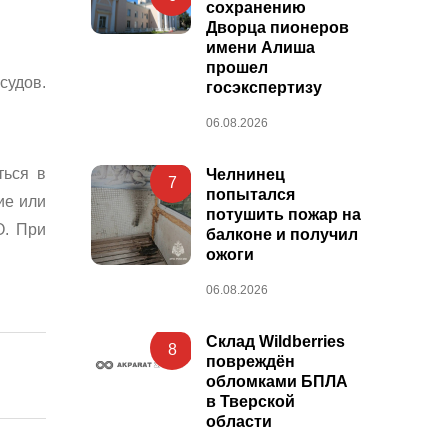
сохранению
Дворца пионеров
имени Алиша
прошел
судов.
госэкспертизу
06.08.2026
ться в
Челнинец
7
попытался
ие или
потушить пожар на
О. При
балконе и получил
ожоги
06.08.2026
Склад Wildberries
8
повреждён
обломками БПЛА
в Тверской
области