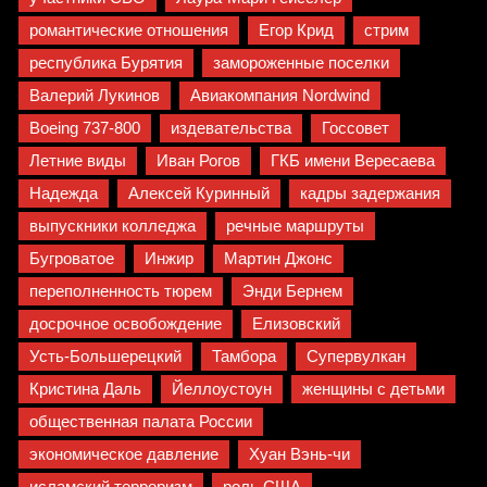
романтические отношения
Егор Крид
стрим
республика Бурятия
замороженные поселки
Валерий Лукинов
Авиакомпания Nordwind
Boeing 737-800
издевательства
Госсовет
Летние виды
Иван Рогов
ГКБ имени Вересаева
Надежда
Алексей Куринный
кадры задержания
выпускники колледжа
речные маршруты
Бугроватое
Инжир
Мартин Джонс
переполненность тюрем
Энди Бернем
досрочное освобождение
Елизовский
Усть-Большерецкий
Тамбора
Супервулкан
Кристина Даль
Йеллоустоун
женщины с детьми
общественная палата России
экономическое давление
Хуан Вэнь-чи
исламский терроризм
роль США