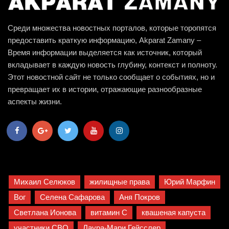
Среди множества новостных порталов, которые торопятся
предоставить краткую информацию, Akparat Zamany –
Время информации выделяется как источник, который
вкладывает в каждую новость глубину, контекст и полноту.
Этот новостной сайт не только сообщает о событиях, но и
превращает их в истории, отражающие разнообразные
аспекты жизни.
Михаил Селюков
жилищные права
Юрий Марфин
Вог
Селена Сафарова
Аня Покров
Светлана Ионова
витамин C
квашеная капуста
участники СВО
Лаура-Мари Гейсслер