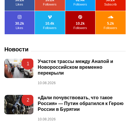
Likes
Followers
Followers
Subscrib
30.2k
10.4k
10.2k
5.2k
Likes
Followers
Followers
Followers
Новости
Участок трассы между Анапой и
1
Новороссийском временно
перекрыли
10.08.2026
«Дали почувствовать, что такое
2
Россия» — Путин обратился к Герою
России в Бурятии
10.08.2026