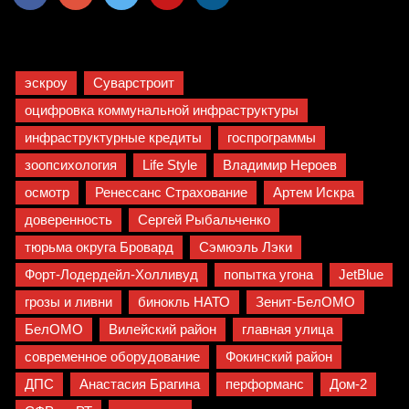
эскроу
Суварстроит
оцифровка коммунальной инфраструктуры
инфраструктурные кредиты
госпрограммы
зоопсихология
Life Style
Владимир Нероев
осмотр
Ренессанс Страхование
Артем Искра
доверенность
Сергей Рыбальченко
тюрьма округа Бровард
Сэмюэль Лэки
Форт-Лодердейл-Холливуд
попытка угона
JetBlue
грозы и ливни
бинокль НАТО
Зенит-БелОМО
БелОМО
Вилейский район
главная улица
современное оборудование
Фокинский район
ДПС
Анастасия Брагина
перформанс
Дом-2