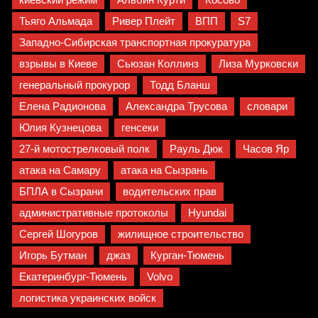
Тьяго Альмада
Ривер Плейт
ВПП
S7
Западно-Сибирская транспортная прокуратура
взрывы в Киеве
Сьюзан Коллинз
Лиза Мурковски
генеральный прокурор
Тодд Бланш
Елена Радионова
Александра Трусова
словари
Юлия Кузнецова
генсеки
27-й мотострелковый полк
Рауль Дюк
Часов Яр
атака на Самару
атака на Сызрань
БПЛА в Сызрани
водительских прав
административные протоколы
Hyundai
Сергей Шогуров
жилищное строительство
Игорь Бутман
джаз
Курган-Тюмень
Екатеринбург-Тюмень
Volvo
логистика украинских войск