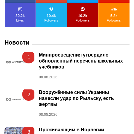
30.2k
10.4k
10.2k
5.2k
Likes
Followers
Followers
Followers
Новости
Минпросвещения утвердило
1
обновленный перечень школьных
учебников
08.08.2026
Вооружённые силы Украины
2
нанесли удар по Рыльску, есть
жертвы
08.08.2026
Проживающим в Норвегии
3