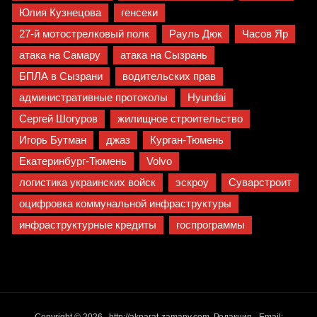
Юлия Кузнецова
генсеки
27-й мотострелковый полк
Рауль Дюк
Часов Яр
атака на Самару
атака на Сызрань
БПЛА в Сызрани
водительских прав
административные протоколы
Hyundai
Сергей Шогуров
жилищное строительство
Игорь Бутман
джаз
Курган-Тюмень
Екатеринбург-Тюмень
Volvo
логистика украинских войск
эскроу
Суварстроит
оцифровка коммунальной инфраструктуры
инфраструктурные кредиты
госпрограммы
Copyright © 2026 .
http://akparat-zamany.com
. Редакция - Email: