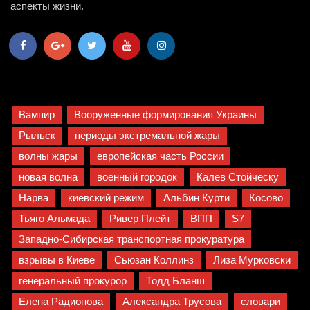
аспекты жизни.
Вампир
Вооруженные формирования Украины
Рыльск
периоды экстремальной жары
волны жары
европейская часть России
новая волна
военный городок
Калев Стойческу
Нарва
киевский режим
Альбин Курти
Косово
Тьяго Альмада
Ривер Плейт
ВПП
S7
Западно-Сибирская транспортная прокуратура
взрывы в Киеве
Сьюзан Коллинз
Лиза Мурковски
генеральный прокурор
Тодд Бланш
Елена Радионова
Александра Трусова
словари