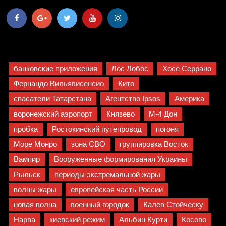
банковские приложения
Лос Лобос
Хосе Серрано
Фернандо Вильявисенсио
Кито
спасатели Татарстана
Агентство Ipsos
Америка
воронежский аэропорт
Князево
М-4 Дон
пробка
Ростокинский путепровод
погоня
Море Монро
зона СВО
группировка Восток
Вампир
Вооруженные формирования Украины
Рыльск
периоды экстремальной жары
волны жары
европейская часть России
новая волна
военный городок
Калев Стойческу
Нарва
киевский режим
Альбин Курти
Косово